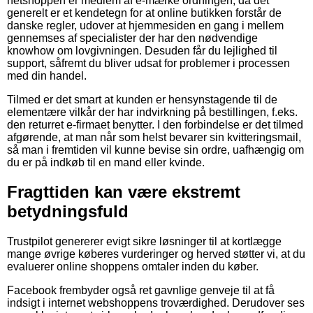
netshoppen er medlem af e-mærke ordningen, da det
generelt er et kendetegn for at online butikken forstår de
danske regler, udover at hjemmesiden en gang i mellem
gennemses af specialister der har den nødvendige
knowhow om lovgivningen. Desuden får du lejlighed til
support, såfremt du bliver udsat for problemer i processen
med din handel.
Tilmed er det smart at kunden er hensynstagende til de
elementære vilkår der har indvirkning på bestillingen, f.eks.
den returret e-firmaet benytter. I den forbindelse er det tilmed
afgørende, at man når som helst bevarer sin kvitteringsmail,
så man i fremtiden vil kunne bevise sin ordre, uafhængig om
du er på indkøb til en mand eller kvinde.
Fragttiden kan være ekstremt
betydningsfuld
Trustpilot genererer evigt sikre løsninger til at kortlægge
mange øvrige køberes vurderinger og herved støtter vi, at du
evaluerer online shoppens omtaler inden du køber.
Facebook frembyder også ret gavnlige genveje til at få
indsigt i internet webshoppens troværdighed. Derudover ses