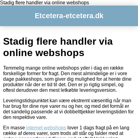
Stadig flere handler via online webshops
Etcetera-etcetera.dk
Stadig flere handler via
online webshops
Temmelig mange online webshops yder i dag en række
forskellige former for fragt. Den mest almindelige er i vore
dage pakkeshops, som giver dig mulighed for at hente dine
produkter når der er tid til det. Den er jo rigtig simpel, og
oftest derudover den mest letkøbte leveringsversion.
Leveringstidspunktet kan være ekstremt væsentlig når man
har brug for dine nye varer nu og her, og med det formål er
det sandelig passende at vi dobbelttjekker leveringstiden for
den respektive vare.
En masse
internet webshops
lover 1 dags fragt på en lang
række af deres varer, som trods alt står og falder med at