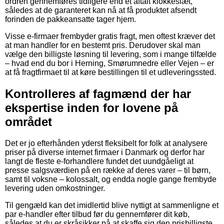
ordren gennemføres tidligere end et aftalt klokkeslæt,
således at de garanteret kan nå at få produktet afsendt
forinden de pakkeansatte tager hjem.
Visse e-firmaer frembyder gratis fragt, men oftest kræver det
at man handler for en bestemt pris. Derudover skal man
vælge den billigste løsning til levering, som i mange tilfælde
– hvad end du bor i Herning, Smørumnedre eller Vejen – er
at få fragtfirmaet til at køre bestillingen til et udleveringssted.
Kontrolleres af fagmænd der har
ekspertise inden for lovene på
området
Det er jo efterhånden yderst fleksibelt for folk at analysere
priser på diverse internet firmaer i Danmark og derfor har
langt de fleste e-forhandlere fundet det uundgåeligt at
presse salgsværdien på en række af deres varer – til børn,
samt til voksne – kolossalt, og endda nogle gange frembyde
levering uden omkostninger.
Til gengæld kan det imidlertid blive nyttigt at sammenligne et
par e-handler efter tilbud før du gennemfører dit køb,
således at du er skråsikker på at skaffe sig den prisbilligste