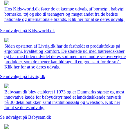
Hos Kids-world.dk fører de et kæmpe udvalg af børnetøj, babytøj,
børnesko, tøj og sko til teenagers og meget andet fra de bedste
nationale og internationale brands. Klik her for at se deres udvalg.
Se udvalget på Kids-world.dk
Siden opstarten af Livrig.dk har de fastholdt et produktfokus på
ergonomi, kvalitet og komfort. De startede ud med bæreredskaber
og har med tiden udvidet deres sortiment med andre velovervejede
produkter, som de mener kan bidrage til en god start for de små.
Klik her for at se deres udvalg.
Se udvalget på Livrig.dk
Babysam.dk blev etableret i 1973 og er Danmarks største og mest
innovative kæde for babyudstyr med et landsdækkende netværk
på 30 detailbutikker, samt institutionssalg og webshop. Klik her
for at se deres udvalg.
Se udvalget på Babysam.dk