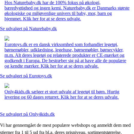
Hos Naturebaby.dk har de 100% fokus på økologi,
bæredygtighed og ingen kemi. Naturebaby.dk er Danmarks største
økologiske og miljøvenlige univers til baby, mor, barn og
hjemmet. Klik her for at se deres udvalg.
Se udvalget på Naturebaby.dk
Eurotoys.dk er en dansk virksomhed som forhandler legetøj,
børnemøbler, udklædning, legehuse, børnemøbler, børnecykler,
m.m. Alt deres legetøj og relaterede produkter er CE-mærket og
godkendt i Europa. De bestræber sig på at have alle de populære
og kendte mærker. Klik her for at se deres udvalg.
Se udvalget på Eurotoys.dk
Only4kids.dk sælger et stort udvalg af legetøj til børn. Hurtig
levering og 60 dages returret. Klik her for at se deres udvalg.
Se udvalget på Only4kids.dk
Vi har gennemgået de mest populære webshops og anmeldt dem med
stjerner fra 1 til 5 ud fra bl.a. deres prisniveau, sortimentstørrelse,