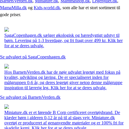
BarnetsVerden.dk
,
Miniature.dk
,
Mammashop.dk
,
Legehjulet.dk
,
MamaMilla.dk
og
Kids-world.dk
, som alle har et stort sortiment til
gode priser.
SagaCopenhagen.dk sælger økologisk og bæredygtigt udstyr til
børn. Levering på 1-3 hverdage, og fri fragt over 499 kr. Klik her
for at se deres udvalg.
Se udvalget på SagaCopenhagen.dk
Hos BarnetsVerden.dk har de nøje udvalgt legetøj med fokus på
kvalitet, udvikling og læring. De er specialiseret inden for
målgruppen 0-6 år, og deres legetøj giver netop denne målgruppe
inspiration til lærerig leg. Klik her for at se deres udvalg.
Se udvalget på BarnetsVerden.dk
Miniature.dk er et førende B Corp certificeret overtøjsbrand. De
klæder børn i alderen 0-12 år på til al slags vejr. Miniature.dk
overtøj er produceret af genanvendte materialer og er 100% fri for
skadelig kemi. Klik her for at se deres udvalg.