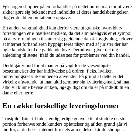
Før nogen shopper på en forhandler på nettet burde man for at være
sikker gøre sig bekendt med indholdet af deres handelsbetingelser,
dog er det tit en omfattende opgave.
En anden valgmulighed kan derfor være at granske hvorvidt e-
forretningen er e-mærket medlem, da det almindeligvis er et sympol
på at e-forretningen tilslutter sig gældende dansk lovgivning, udover
at internet forhandleren hyppigt føres tilsyn med af jurister der har
nøje kendskab til de gældende love. Derudover giver det dig
anledning til støtte, ifald du udsættes for problemer ved din handel.
Dertil går vi ind for at man er på vagt for de væsentligste
bestemmelser der har indflydelse på ordren, f.eks. hvilken
ombytningsret virksomheden anvender. På grund af dette er det
virkelig afgørende, at man altid gemmer sin kvitteringsmail, så man
altid vil kunne bevise sit køb, ligegyldigt om du er på indkøb til en
dame eller herre.
En række forskellige leveringsformer
Trustpilot fører til fuldstændig ærlige genveje til at studere en stor
portion forhenværende kunders opfattelser og af den grund går vi
ind for, at du beser internet firmaets anmeldelser før du shopper.