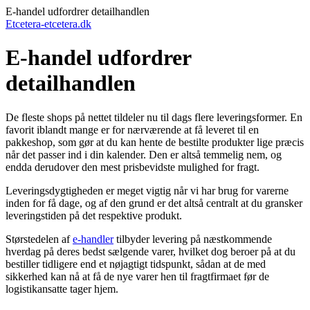
E-handel udfordrer detailhandlen
Etcetera-etcetera.dk
E-handel udfordrer
detailhandlen
De fleste shops på nettet tildeler nu til dags flere leveringsformer. En
favorit iblandt mange er for nærværende at få leveret til en
pakkeshop, som gør at du kan hente de bestilte produkter lige præcis
når det passer ind i din kalender. Den er altså temmelig nem, og
endda derudover den mest prisbevidste mulighed for fragt.
Leveringsdygtigheden er meget vigtig når vi har brug for varerne
inden for få dage, og af den grund er det altså centralt at du gransker
leveringstiden på det respektive produkt.
Størstedelen af
e-handler
tilbyder levering på næstkommende
hverdag på deres bedst sælgende varer, hvilket dog beroer på at du
bestiller tidligere end et nøjagtigt tidspunkt, sådan at de med
sikkerhed kan nå at få de nye varer hen til fragtfirmaet før de
logistikansatte tager hjem.