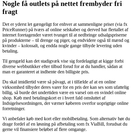
Nogle få outlets på nettet frembyder fri
fragt
Det er yderst let gængeligt for enhver at sammenligne priser (via fx
PriceRunner) på tværs af online selskaber og derved har flertallet af
internet foretagender været tvunget til at nedbringe udsalgspriserne
på produkterne – til drenge og piger, og endvidere også til mænd og
kvinder – kolossalt, og endda nogle gange tilbyde levering uden
betaling.
Til gengæld kan det stadigvæk vise sig fordelagtigt at kigge forbi
diverse webbutikker efter tilbud forud for at du handler, sådan at
man er garanteret at indhente den billigste pris.
Du skal imidlertid være så påvagt, at i tilfælde af at en online
virksomhed tilbyder deres varer for en pris der kan ses som ufattelig
billig, så burde det undertiden være en varsel om en svindel online
shop. Køb med betalingskort er i hvert fald omsluttet af
Indsigelsesordningen, der værner køberen overfor uoprigtige online
forretninger.
Vi anbefaler køb med kort eller mobilbetaling. Som alternativ bør du
drage fordel af en løsning på afbetaling som fx ViaBill, forudsat du
gerne vil finansiere beløbet af flere omgange.